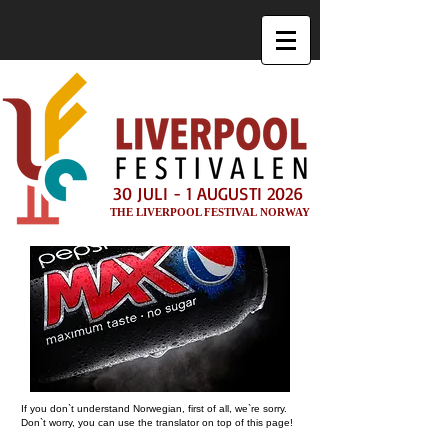
30 JULI - 1 AUGUSTI 2026
THE LIVERPOOL FESTIVAL NORWAY
If you don`t understand Norwegian, first of all, we`re sorry.
Don`t worry, you can use the translator on top of this page!