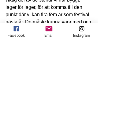
lager för lager, för att komma till den 
punkt där vi kan fira fem år som festival 
nästa år. De måste kunna vara med och 
fira. Här är de som är redo i skrivande 
Facebook
Email
Instagram
stund:
ISTANBUL 2005
NOK 269.00
NOK 249.00
Köp nu
Legender:
John Barnes, Jan Mølby, 