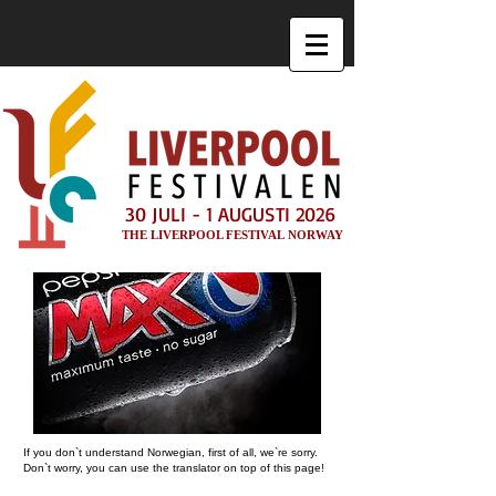
30 JULI - 1 AUGUSTI 2026
THE LIVERPOOL FESTIVAL NORWAY
If you don`t understand Norwegian, first of all, we`re sorry.
Don`t worry, you can use the translator on top of this page!