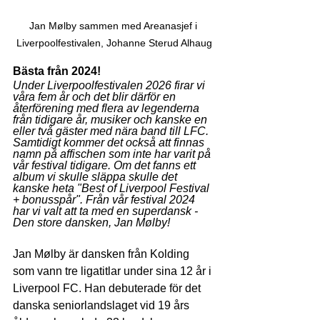
Jan Mølby sammen med Areanasjef i 
Liverpoolfestivalen, Johanne Sterud Alhaug
Bästa från 2024!
Under Liverpoolfestivalen 2026 firar vi 
våra fem år och det blir därför en 
återförening med flera av legenderna 
från tidigare år, musiker och kanske en 
eller två gäster med nära band till LFC. 
Samtidigt kommer det också att finnas 
namn på affischen som inte har varit på 
vår festival tidigare. Om det fanns ett 
album vi skulle släppa skulle det 
kanske heta "Best of Liverpool Festival 
+ bonusspår". Från vår festival 2024 
har vi valt att ta med en superdansk - 
Den store dansken, Jan Mølby!
Jan Mølby är dansken från Kolding 
som vann tre ligatitlar under sina 12 år i 
Liverpool FC. Han debuterade för det 
danska seniorlandslaget vid 19 års 