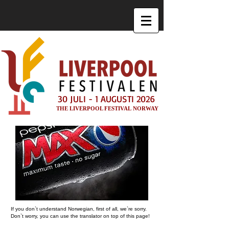
30 JULI - 1 AUGUSTI 2026
THE LIVERPOOL FESTIVAL NORWAY
If you don`t understand Norwegian, first of all, we`re sorry.
Don`t worry, you can use the translator on top of this page!