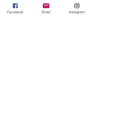
Hvilken størrelse ønsker du?
Facebook
Email
Instagram
Jeg ønsker å abonnere på
nyhetsbrevet.
Send inn