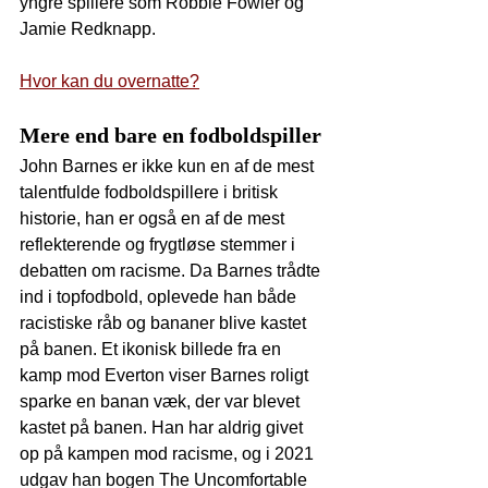
yngre spillere som Robbie Fowler og 
Jamie Redknapp.
Hvor kan du overnatte?
Mere end bare en fodboldspiller
John Barnes er ikke kun en af de mest 
talentfulde fodboldspillere i britisk 
historie, han er også en af de mest 
reflekterende og frygtløse stemmer i 
debatten om racisme. Da Barnes trådte 
ind i topfodbold, oplevede han både 
racistiske råb og bananer blive kastet 
på banen. Et ikonisk billede fra en 
kamp mod Everton viser Barnes roligt 
sparke en banan væk, der var blevet 
kastet på banen. Han har aldrig givet 
op på kampen mod racisme, og i 2021 
udgav han bogen The Uncomfortable 