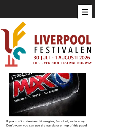
30 JULI - 1 AUGUSTI 2026
THE LIVERPOOL FESTIVAL NORWAY
If you don`t understand Norwegian, first of all, we`re sorry.
Don`t worry, you can use the translator on top of this page!