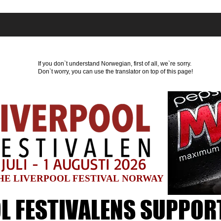
r
Hvor kan du bo?
Program
Nyheter
Par
If you don`t understand Norwegian, first of all, we`re sorry.
Don`t worry, you can use the translator on top of this page!
 JULI - 1 AUGUSTI 2026
HE LIVERPOOL FESTIVAL NORWAY
L FESTIVALENS SUPPOR
L FESTIVALENS SUPPOR